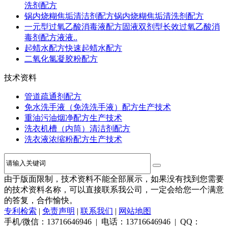
洗剂配方
锅内烧糊焦垢清洁剂配方锅内烧糊焦垢清洗剂配方
一元型过氧乙酸消毒液配方固液双剂型长效过氧乙酸消
毒剂配方液液..
起蜡水配方快速起蜡水配方
二氧化氯凝胶粉配方
技术资料
管道疏通剂配方
免水洗手液（免洗洗手液）配方生产技术
重油污油烟净配方生产技术
洗衣机槽（内筒）清洁剂配方
洗衣液浓缩粉配方生产技术
由于版面限制，技术资料不能全部展示，如果没有找到您需要
的技术资料名称，可以直接联系我公司，一定会给您一个满意
的答复，合作愉快。
专利检索
|
免责声明
|
联系我们
|
网站地图
手机/微信：13716646946 | 电话：13716646946 | QQ：